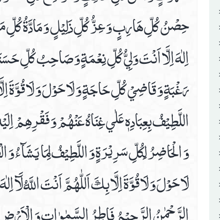
حِصْنُ كُلِّ هَارِبٍ وَ عِزُّ كُلِّ ذَلِيْلٍ وَ مَادَّةُ كُلِّ مَظْلُ
اِلٰهَ اِلَّا اَنْتَ وَلِيُّ كُلِّ نِعْمَةٍ وَ صَاحِبُ كُلِّ حَسَنَة
رَغْبَةٍ وَ قَاضِيْ كُلِّ حَاجَةٍ وَ لَا حَوْلَ وَ لَا قُوَّةَ اِلَّا 
اللَّطِيْفُ بِعِبَادِهٖ عَلٰي غِنَاهُ عَنْهُمْ وَ فَقْرِهِمْ اِلَيْهِ لَ
وَ الْحَاضِرُ لِكُلِّ سَرِيْرَةٍ وَ اللَّطِيْفُ لِمَا يَشَآءُ وَ الْفَعّ
لَا حَوْلَ وَ لَا قُوَّةَ اِلَّا بِكَ اَللّٰهُمَّ اَنْتَ اللَّهُ لَآ اِل
الرَّحْمٰنُ الرَّحِيْمُ فَاطِرُ السَّمٰوٰاتِ وَ الْاَرْضِ ذُ