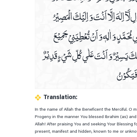
آ اِلٰهَ اِلَّا اَنْتَ وَ اِلَيْكَ الْمَصِيْرُ
ي مُحَمَّدٍ وَ اٰلِهٖ وَ اَنْ تُعْطِيَنِيْ جَمِيْعَ
عَلَيْكَ يَسِيْرٌ وَ اَنْتَ عَلٰي كُلِّ شَيْ ءٍ قَدِيْرٌ
 فَيَكُوْنُ
Translation:
In the name of Allah the Beneficent the Merciful. 
Progeny in the manner You blessed Ibrahim (as) and h
Allah! After praising You and seeking Your Blessing f
present, manifest and hidden, known to me or unkn