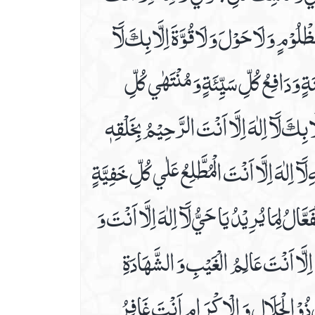
وْمٍ وَ لَا حَوْلَ وَ لَا قُوَّةَ اِلَّا بِكَ لَآ
ٍ وَ دَافِعُ كُلِّ سَيِّئَةٍ وَ مُنْتَهٰي كُلِّ
بِكَ لَآ اِلٰهَ اِلَّا اَنْتَ الرَّحِيْمُ بِخَلْقِهٖ
آ اِلٰهَ اِلَّا اَنْتَ الْمُطَّلِعُ عَلٰي كُلِّ خَفِيَّةٍ
َالُ لِمَا يُرِيْدُ يَا حَيُّ لَآ اِلٰهَ اِلَّا اَنْتَ وَ
ٰهَ اِلَّا اَنْتَ عَالِمُ الْغَيْبِ وَ الشَّهَادَةِ
وْالْجَلَالِ وَ الْاِكْرَامِ اَنْتَ غَافِرُ