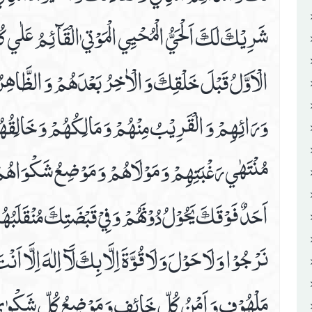
شَرِيْكَ لَكَ اَلْحَيُّ الْمُحْيِي الْمَوْتيٰ الْقَآئِمُ عَلٰي كُ
الْاَوَّلُ قَبْلَ خَلْقِكَ وَ الْاٰخِرُ بَعْدَهُمْ وَ الظَّاهِرُ 
وَرَائِهِمْ وَ الْقَرِيْبُ مِنْهُمْ وَ مَالِكُهُمْ وَ خَالِقُ
مُنْتَهٰي رَغْبَتِهِمْ وَ مَوْلَاهُمْ وَ مَوْضِعُ شَكْوَاهُمْ 
اَحَدٌ فَوْقَكَ يَحُوْلُ دُوْنَهُمْ وَ فِيْ قَبْضَتِكَ مُنْقَلَبُه
نَرْجُوْا وَ لَا حَوْلَ وَ لَا قُوَّةَ اِلَّا بِكَ لَآ اِلٰهَ اِلَّا ا
مَلْهُوْفٍ وَ اَمْنُ كُلِّ خَائِفٍ وَ مَوْضِعُ كُلِّ شَكْوٰي و