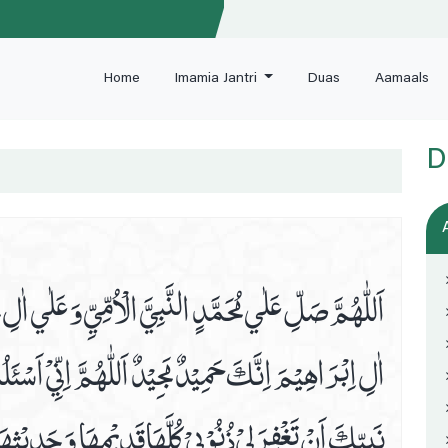
Home
Imamia Jantri
Duas
Aamaals
D
اَللّٰهُمَّ صَلِّ عَلٰي مُحَمَّدٍ النَّبِيَّ الْاُمِّيِّ وَ عَلٰي ا
اٰلِ اِبْرَاهِيْمَ اِنَّكَ حَمِيْدٌ مَجِيْدٌ اَللّٰهُمَّ اِنِّيْ اَ
نَبِيِّكَ اَنْ تَغْفِرَلِيْ ذُنُوْبِيْ كُلَّهَاقَدِيْمِهَا وَ حَدِيْث