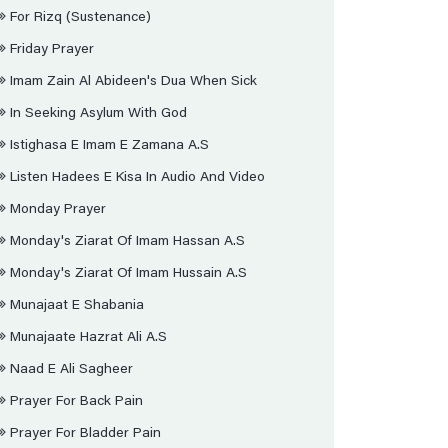
For Rizq (sustenance)
Friday Prayer
Imam Zain Al Abideen's Dua When Sick
In Seeking Asylum With God
Istighasa E Imam E Zamana A.s
Listen Hadees E Kisa In Audio And Video
Monday Prayer
Monday's Ziarat Of Imam Hassan A.s
Monday's Ziarat Of Imam Hussain A.s
Munajaat E Shabania
Munajaate Hazrat Ali A.s
Naad E Ali Sagheer
Prayer For Back Pain
Prayer For Bladder Pain