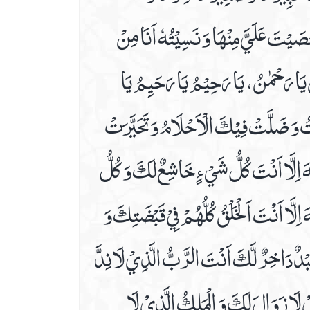
ْصَيْتَ عَلَيَّ مِنْهَا وَ نَسِيْتُهٗ اَنَا مِنْ
ْمٰنُ يَا رَحْمٰنُ، يَا رَحِيْمُ يَا رَحَيِمُ يَا
 وَ ضَلَّتْ فِيْكَ الْاَحْلَامُ وَ تَحَيَّرَتْ
 اِلَّا اَنْتَ كُلُّ شَيْ ءٍ خَاشِعٌ لَكَ وَ كُلُّ
اِلَّا اَنْتَ اَلْخَلْقُ كُلُّهُمْ فِيْ قَبْضَتِكَ وَ
دٌ دَاخِرٌ لَّكَ اَنْتَ الرَّبُّ الَّذِيْ لَا نِدَّ
يْ لَا زَوَالَ لَكَ وَ الْمَلِكُ الَّذِيْ لَا