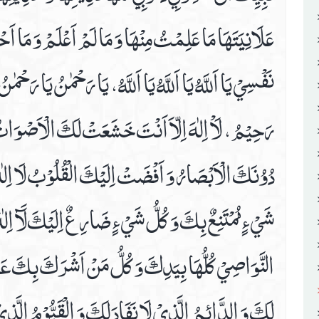
عَلَانِيَتَهَا مَا عَلِمْتُ مِنْهَا وَ مَا لَمْ اَعْلَمْ وَ مَا اَح
نَفْسِيْ يَا اَللَّهُ يَا اَللَّهُ يَا اَللَّهُ، يَا رَحْمٰنُ يَا رَح
رَحِيْمُ، لَاْ اِلٰهَ اِلّاَ اَنْتَ خَشَعَتْ لَكَ الْاَصْوَاتُ
دُوُنَكَ الْاَبْصَارُ وَ اَفْضَتْ اِلَيْكَ الْقُلُوْبُ لَا اِلٰهَ
شَيْ ءٍ مُمْتَنِعٌ بِكَ وَ كُلُّ شَيْ ءٍ ضَارِعٌ اِلَيْكَ لَآ اِلٰهَ 
النَّوَاصِيْ كُلُّهَا بِيَدِكَ وَ كُلُّ مَنْ اَشْرَكَ بِكَ عَبْ
لَكَ وَ الدَّائِمُ الَّذِيْ لَا نَفَادَ لَكَ وَ الْقَيُّوْمُ الَّذِ