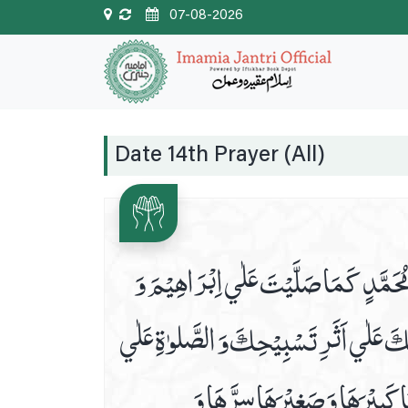
07-08-2026
Date 14th Prayer (All)
ٰلِ مُحَمَّدٍ كَمَا صَلَّيْتَ عَلٰي اِبْرَاهِيْمَ وَ
سْئَلُكَ عَلٰي اَثَرِ تَسْبِيْحِكَ وَ الصَّلوٰةِ عَلٰي
ِهَاكَبِيْرَهَا وَ صَغِيْرَهَا سِرَّهَا وَ