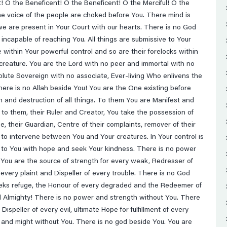
t! O the Beneficent! O the Beneficent! O the Merciful! O the
the voice of the people are choked before You. There mind is
e are present in Your Court with our hearts. There is no God
incapable of reaching You. All things are submissive to Your
 within Your powerful control and so are their forelocks within
 creature. You are the Lord with no peer and immortal with no
solute Sovereign with no associate, Ever-living Who enlivens the
ere is no Allah beside You! You are the One existing before
 and destruction of all things. To them You are Manifest and
to them, their Ruler and Creator, You take the possession of
pe, their Guardian, Centre of their complaints, remover of their
 to intervene between You and Your creatures. In Your control is
ne to You with hope and seek Your kindness. There is no power
 You are the source of strength for every weak, Redresser of
 every plaint and Dispeller of every trouble. There is no God
eeks refuge, the Honour of every degraded and the Redeemer of
 Almighty! There is no power and strength without You. There
ispeller of every evil, ultimate Hope for fulfillment of every
er and might without You. There is no god beside You. You are