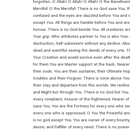
forgotten. O Allah! O Allah! O Allah! O the Beneficen
Merciful! O the Merciful! There is no God save You, 
confused and the eyes are dazzled before You and w
except You. All things are humble before You and are 
honour. There is no God beside You. All creatures are
Your grip. Who attributes partner to You is also Your
destruction, Self-subsistent without any decline. Ab
dead and watchful seeing the deeds of every one. Th
Your Creation and would survive even after the death
for them You are Master support at the back, Nearer 
their souls. You are their sustainer, their Ultimate Ho
troubles and their Forgiver. There is none above You
their stay and departure from this worlds. We recli
and Might but through You. There is no God but You.
every complaint, Assurer of the frightened, Hearer of
save You. You are the Fortress for every one who s
every one who is oppressed. O You the Powerful and
is no god except You. You are owner of every bounty, D
desire, and Fulfiller of every need. There is no pow