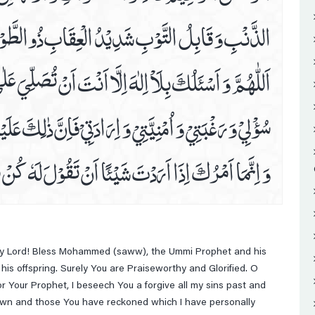
الذَّنْبِ وَ قَابِلُ التَّوْبِ شَدِيْدُ الْعِقَابِ ذُوالطَّوْلِ لَ
اَللّٰهُمَّ وَ اَسْئَلُكَ بِلَاْ اِلٰهَ اِلَّا اَنْتَ اَنْ تُصَلِّيَ عَلٰ
سُؤْلِيْ وَ رَغْبَتِيْ وَ اُمْنِيَّتِيْ وَ اِرَادَتِيْ فَاِنَّ ذٰلِكَ 
وَ اِنَّمَا اَمْرُكَ اِذَا اَرَدْتَ شَيْئًا اَنْ تَقُوْلَ لَهٗ كُنْ
O my Lord! Bless Mohammed (saww), the Ummi Prophet and his
is offspring. Surely You are Praiseworthy and Glorified. O
or Your Prophet, I beseech You a forgive all my sins past and
own and those You have reckoned which I have personally