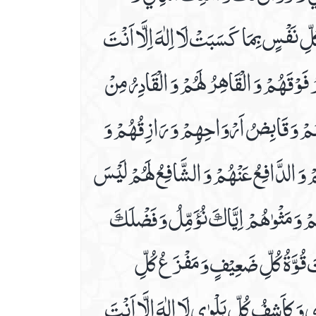
لِّ نَفْسٍ بِمَا كَسَبَتْ لَا اِلٰهَ اِلَّا اَنْتَ
فَوْقَهُمْ وَ الْقَاهِرُ لَهُمْ وَ الْقَادِرُ مِنْ
هُمْ وَ قَابِضُ اَرْوَاحِهِمْ وَ رَازِقُهُمْ وَ
وَ الدَّافِعُ عَنْهُمْ وَ الشَّافِعُ لَهُمْ لَيْسَ
ُمْ وَ مَثْوٰهُمْ اِيَّاكَ نُؤَمِّلُ وَ فَضْلَكَ
َنْتَ قُوَّةُ كُلِّ ضَعِيْفٍ وَ مَفْزَعُ كُلِّ
َ كاَشِفُ كُلِّ بَلْوٰي لَا اِلٰهَ اِلَّا اَنْتَ